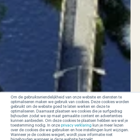
Om de gebruiksvriendelijkheid van onze website en diensten te
optimaliseren maken we gebruik van cookies. Deze cookies worden
gebruikt om de website goed te laten werken en deze te
optimaliseren. Daarnaast plaatsen we cookies die je surfgedrag
bijhouden zodat we op maat gemaakte content en advertenties
kunnen aanbieden. Om deze cookies te plaatsen hebben we wel je
toestemming nodig. In onze
privacy verklaring
kun je meer lezen
over de cookies die we gebruiken en hoe instellingen kunt wijzigen.
Wanneer je de cookies weigert, wordt jouw informatie niet
bijgehouden wanneer je deze website bezoekt.