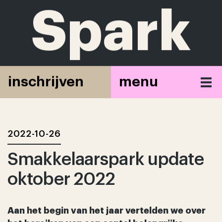
S
park
makkelaa
naar nieuwsoverzicht
inschrijven
menu
spark
park
2022-10-26
Smakkelaarspark update
wonen
oktober 2022
commerciële ruimtes
locatie
Aan het begin van het jaar vertelden we over