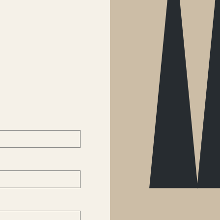
nieuwsbrief &
contact
FAQ