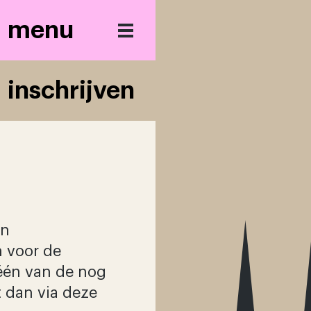
laars
menu
inschrijven
spark
park
wonen
in
commerciële
ruimtes
n voor de
 één van de nog
locatie
 dan via deze
nieuws & bouw