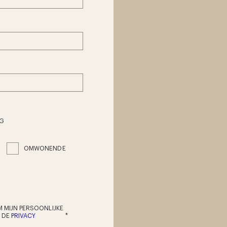
G
OMWONENDE
 MIJN PERSOONLIJKE
T DE
PRIVACY
*